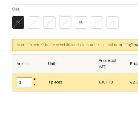
Size
36
37
38
39
40
41
42
Voor info betreft latere beschikbaarheid stuur een email naar
info@ma
Price (excl.
Amount
Unit
Price
VAT)
▲
1 pieces
€181.78
€21
▼