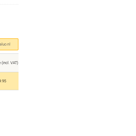
luo.nl
 (incl. VAT)
9.95