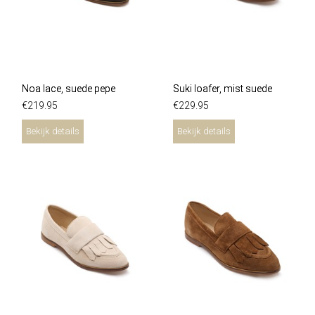
Noa lace, suede pepe
Suki loafer, mist suede
€
219
.
95
€
229
.
95
Bekijk details
Bekijk details