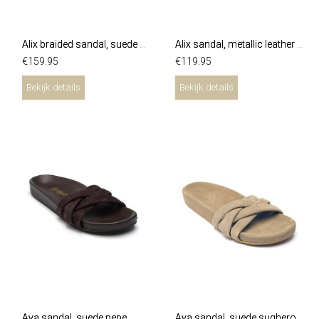
Alix braided sandal, suede pepe
Alix sandal, metallic leather gold
€
159
.
95
€
119
.
95
Bekijk details
Bekijk details
Aya sandal, suede pepe
Aya sandal, suede sughero