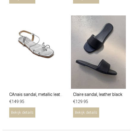
Claire sandal, leather black
CAnais sandal, metallic leather argento
€
149
.
95
€
129
.
95
Bekijk details
Bekijk details