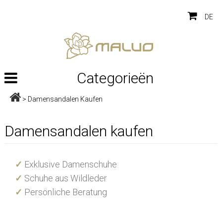
DE
Categorieën
>
Damensandalen Kaufen
Damensandalen kaufen
✓
Exklusive Damenschuhe
✓
Schuhe aus Wildleder
✓
Persönliche Beratung