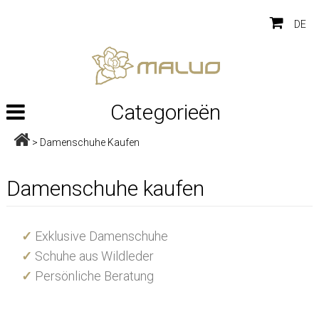
DE
Categorieën
>
Damenschuhe Kaufen
Damenschuhe kaufen
✓
Exklusive Damenschuhe
✓
Schuhe aus Wildleder
✓
Persönliche Beratung